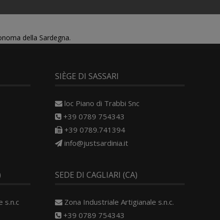
tonoma della Sardegna.
SIÈGE DI SASSARI
loc Piano di Trabbi Snc
+39 0789 754343
+39 0789.741394
info@justsardinia.it
)
SEDE DI CAGLIARI (CA)
 s.n.c
Zona Industriale Artigianale s.n.c.
+39 0789 754343