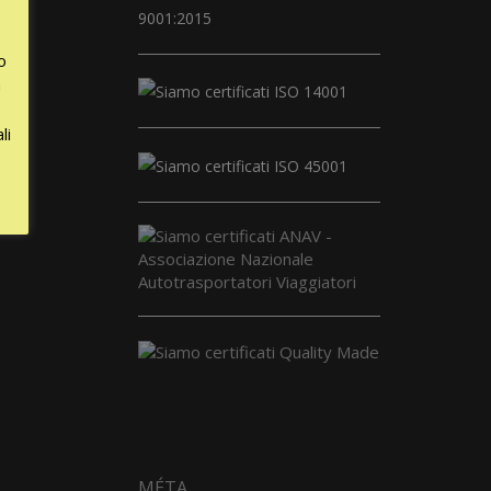
o
a
li
MÉTA