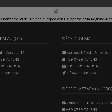
di finanziamenti dell'Unione europea con il supporto della Regione Au
 PALAU (OT)
SIÈGE DI OLBIA
nte Vecchia, 11
Aéroport Costa Smeralda
789 754343
+39 0789 754343
789.741394
+39 0789.741394
ustsardinia.it
info@justsardinia.it
SIÈGE DI ATZARA (NUORO
Zona Industriale Artigianale
+39 0789 754343