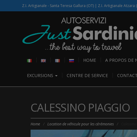
Z.I. Artigianale - Santa Teresa Gallura (OT) | Z.I. Artigianale Atzara 
HOME
A PROPOS DE 
EXCURSIONS
CENTRE DE SERVICE
CONTAC
CALESSINO PIAGGIO
Home
/
Location de véhicule pour les cérémonies
/
Calessino