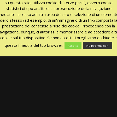
su questo sito, utilizza cookie di "terze parti", ovvero cookie
statistici di tipo analitico. La prosecuzione della navigazione
mediante accesso ad altra area del sito o selezione di un element
dello stesso (ad esempio, di un'immagine o di un link) comporta l
prestazione del consenso all'uso dei cookie. Procedendo con la
avigazione, dunque, ci autorizzi a memorizzare e ad accedere a ta
cookie sul tuo dispositivo. Se non accetti ti preghiamo di chiudere
questa finestra del tuo browser.
Accetto
Più informazioni