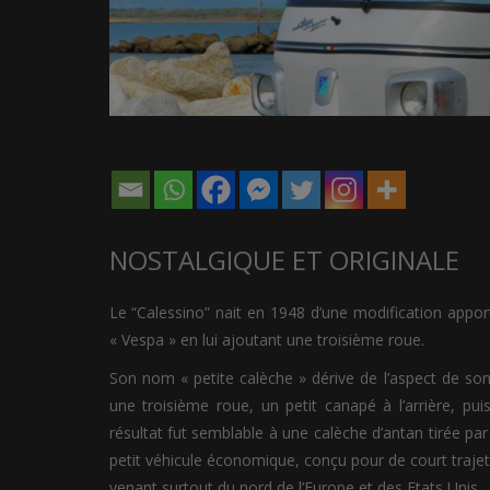
NOSTALGIQUE ET ORIGINALE
Le “Calessino” nait en 1948 d’une modification apport
« Vespa » en lui ajoutant une troisième roue.
Son nom « petite calèche » dérive de l’aspect de son
une troisième roue, un petit canapé à l’arrière, pu
résultat fut semblable à une calèche d’antan tirée par
petit véhicule économique, conçu pour de court trajet
venant surtout du nord de l’Europe et des Etats Unis.