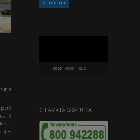
Lecteur
vidéo
00:00
02:34
sur la
ajouté
CHIAMATA GRATUITA
ux, le
ire un
ristes