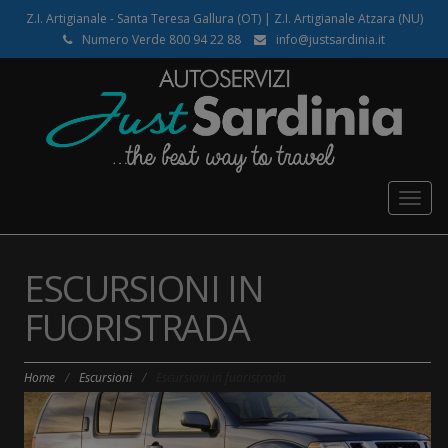
Z.I. Artigianale - Santa Teresa Gallura (OT) | Z.I. Artigianale Atzara (NU)
Numero Verde 800 94 22 88
info@justsardinia.it
Togg
navig
ESCURSIONI IN
FUORISTRADA
Home
/
Escursioni
/
Escursioni in fuoristrada