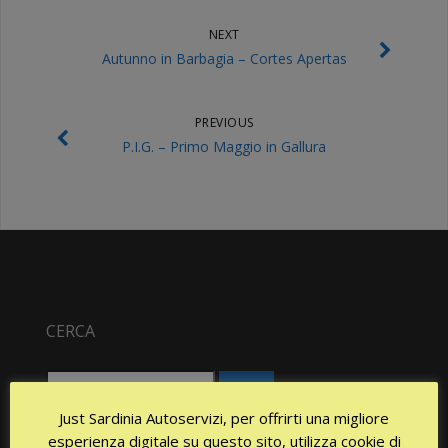
NEXT
Autunno in Barbagia – Cortes Apertas
PREVIOUS
P.I.G. – Primo Maggio in Gallura
CERCA
Ricerca
per:
Just Sardinia Autoservizi, per offrirti una migliore
esperienza digitale su questo sito, utilizza cookie di